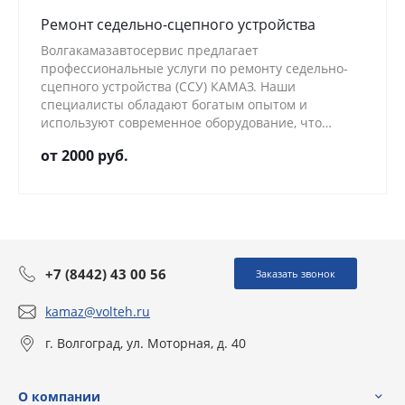
Ремонт седельно-сцепного устройства
Волгакамазавтосервис предлагает
профессиональные услуги по ремонту седельно-
сцепного устройства (ССУ) КАМАЗ. Наши
специалисты обладают богатым опытом и
используют современное оборудование, что
позволяет гарантировать высокое качество работ
от 2000 руб.
и долговечность отремонтированных узлов.
+7 (8442) 43 00 56
Заказать звонок
kamaz@volteh.ru
г. Волгоград, ул. Моторная, д. 40
О компании