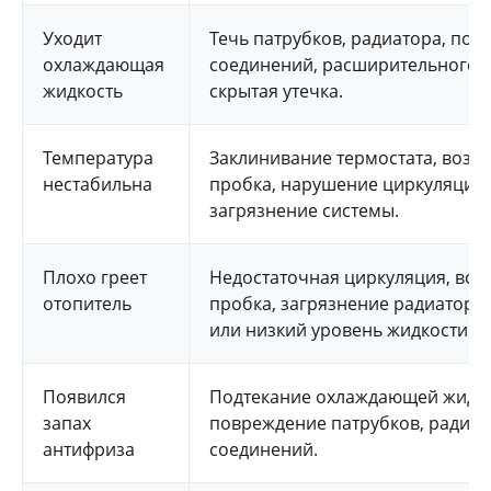
Уходит
Течь патрубков, радиатора, пом
охлаждающая
соединений, расширительного 
жидкость
скрытая утечка.
Температура
Заклинивание термостата, возд
нестабильна
пробка, нарушение циркуляции
загрязнение системы.
Плохо греет
Недостаточная циркуляция, воз
отопитель
пробка, загрязнение радиатора
или низкий уровень жидкости.
Появился
Подтекание охлаждающей жидко
запах
повреждение патрубков, радиат
антифриза
соединений.