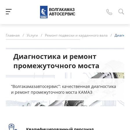
ВОЛГАКАМАЗ
АВТОСЕРВИС
Главная
/
Услуги
/
Ремонт подвески и карданного вала
/
Диагнос
Диагностика и ремонт
промежуточного моста
“Волгакамазавтосервис”: качественная диагностика
и ремонт промежуточного моста КАМАЗ
Квалифицированный персонал