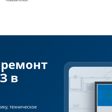
 ремонт
З в
ику, техническое