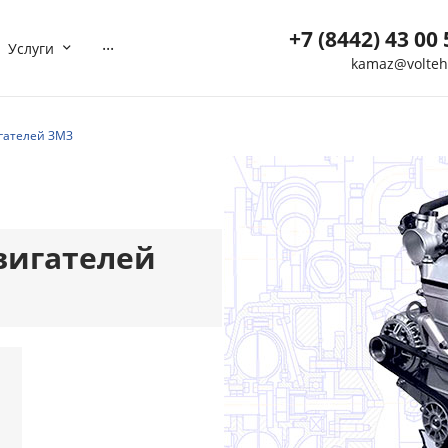
+7 (8442) 43 00 
...
Услуги
kamaz@volteh
+7 (8442) 43 00 5
г. Волгоград, ул. Мотор
гателей ЗМЗ
40
Пн-Вс: 8:00-21:00
Нет
Выходной
kamaz@volteh.ru
+7 (909) 377 72 8
вигателей
г. Котельниково, ул.
Северная, дом 5
Пн-Вс: 08:00-21:00
Нет
Выходной
ktl-buh@volteh.ru