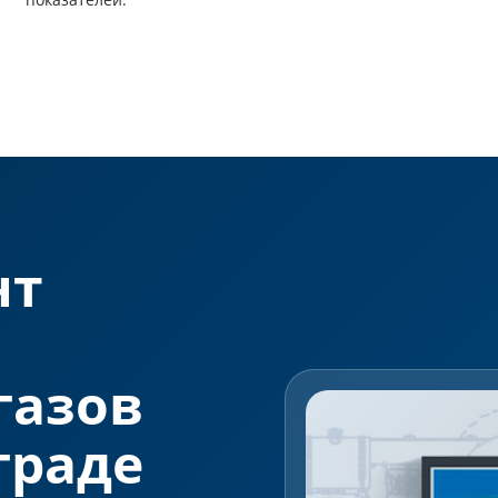
нт
газов
граде