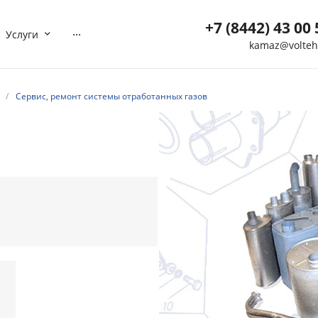
+7 (8442) 43 00 
...
Услуги
kamaz@volteh
+7 (8442) 43 00 5
г. Волгоград, ул. Мотор
/
Сервис, ремонт системы отработанных газов
40
Пн-Вс: 8:00-21:00
Нет
Выходной
kamaz@volteh.ru
+7 (909) 377 72 8
г. Котельниково, ул.
Северная, дом 5
Пн-Вс: 08:00-21:00
Нет
Выходной
ktl-buh@volteh.ru