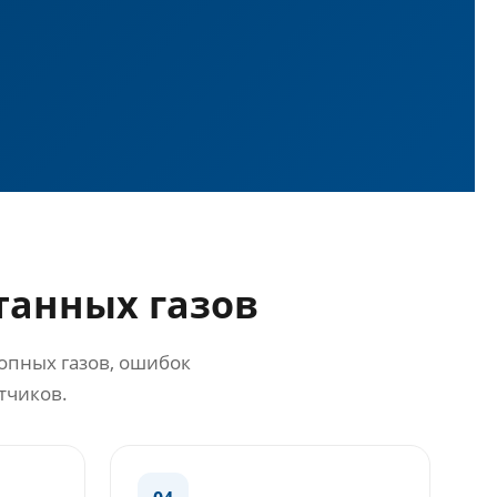
танных газов
опных газов, ошибок
тчиков.