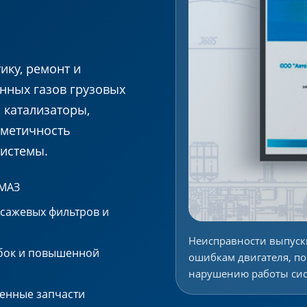
ику, ремонт и
нных газов грузовых
 катализаторы,
рметичность
системы.
АМАЗ
 сажевых фильтров и
Неисправности выпускн
ибок и повышенной
ошибкам двигателя, п
нарушению работы сист
ленные запчасти