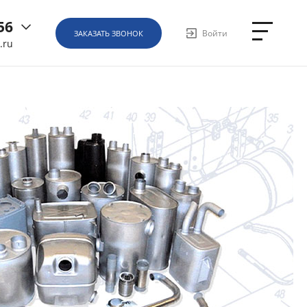
56
Войти
ЗАКАЗАТЬ ЗВОНОК
.ru
6
ная, д.
1