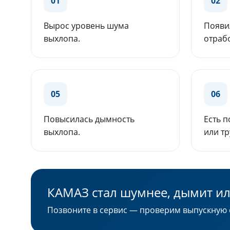
01
02
Вырос уровень шума
Появи
выхлопа.
отрабо
05
06
Повысилась дымность
Есть 
выхлопа.
или тр
КАМАЗ стал шумнее, дымит и
Позвоните в сервис — проверим выпускную 