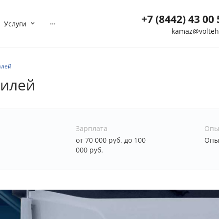
+7 (8442) 43 00 
...
Услуги
kamaz@volteh
+7 (8442) 43 00 5
г. Волгоград, ул. Мотор
илей
40
билей
Пн-Вс: 8:00-21:00
Нет
Выходной
kamaz@volteh.ru
+7 (909) 377 72 8
Зарплата
Опы
г. Котельниково, ул.
от 70 000 руб. до 100
Опыт
Северная, дом 5
000 руб.
Пн-Вс: 08:00-21:00
Нет
Выходной
ktl-buh@volteh.ru