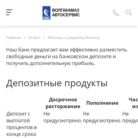
ВОЛГАКАМАЗ
АВТОСЕРВИС
Главная
/
Услуги
/
Малому и среднему бизнесу
Наш Банк предлагает вам эффективно разместить
свободные деньги на банковском депозите и
получить дополнительную прибыль.
Депозитные продукты
Досрочное
Ча
Пополнение
расторжение
и
Депозит с
Не
Не
Не
выплатой
предусмотрено.
предусмотрено.
преду
процентов в
конце срока