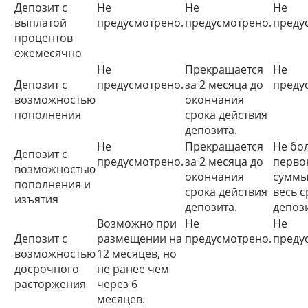
Депозит с
Не
Не
Не
выплатой
предусмотрено.
предусмотрено.
преду
процентов
ежемесячно
Не
Прекращается
Не
Депозит с
предусмотрено.
за 2 месяца до
преду
возможностью
окончания
пополнения
срока действия
депозита.
Не
Прекращается
Не бо
Депозит с
предусмотрено.
за 2 месяца до
перво
возможностью
окончания
суммы
пополнения и
срока действия
весь с
изъятия
депозита.
депоз
Возможно при
Не
Не
Депозит с
размещении на
предусмотрено.
преду
возможностью
12 месяцев, но
досрочного
не ранее чем
расторжения
через 6
месяцев.