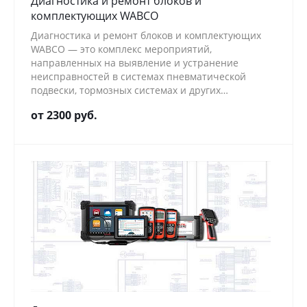
Диагностика и ремонт блоков и
комплектующих WABCO
Диагностика и ремонт блоков и комплектующих
WABCO — это комплекс мероприятий,
направленных на выявление и устранение
неисправностей в системах пневматической
подвески, тормозных системах и других
компонентах, произведённых компанией WABCO.
от 2300 руб.
Эти системы играют ключевую роль в
обеспечении безопасности и эффективности
эксплуатации грузового транспорта.